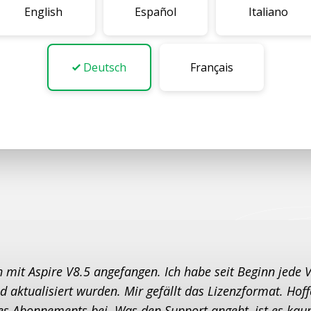
Make und bie
English
Español
Italiano
7.000 Einzel
Mehr erfahren
Preise
Deutsch
Français
 mit Aspire V8.5 angefangen. Ich habe seit Beginn jede V
d aktualisiert wurden. Mir gefällt das Lizenzformat. Ho
nes Abonnements bei. Was den Support angeht, ist es kau