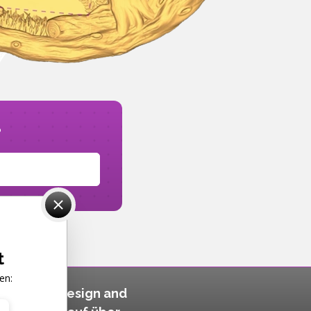
?
t
en:
siert auf Design and