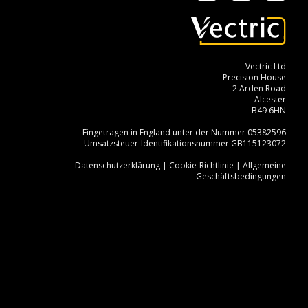
Instagram
Facebook
YouT
Vectric Ltd
Precision House
2 Arden Road
Alcester
B49 6HN
Eingetragen in England unter der Nummer 05382596
Umsatzsteuer-Identifikationsnummer GB115123072
Datenschutzerklärung
|
Cookie-Richtlinie
|
Allgemeine
Geschäftsbedingungen