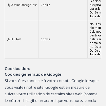
Les données
_hjSessionStorageTest
Cookie
d'expiratio
après leur c
Durée infér
Type de don
Nous essayo
alternatives
Cela nous p
générique à 
_hjTLDTest
Cookie
Cela signifi
domaines (l
Après cette 
Durée de la 
Type de don
Cookies tiers
Cookies généraux de Google
Si vous êtes connecté à votre compte Google lorsque
vous visitez notre site, Google est en mesure de
suivre votre utilisation de certains sites web (comme
le nôtre). Il s'agit d'un accord que vous aurez conclu