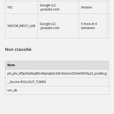
Google LLC
Ce 
YSC
Session
.youtube.com
vid
Ce 
pré
Google LLC
5 mois et 4
VISITOR_INFO1_LIVE
int
.youtube.com
semaines
du 
l’i
Non classifié
Nom
ph_phc_KfSpSSd4rjqfDrd0ynqkQrd4U0zAvncD55eK3hYkyzZ_posthog
__Secure-ROLLOUT_TOKEN
vec_ab