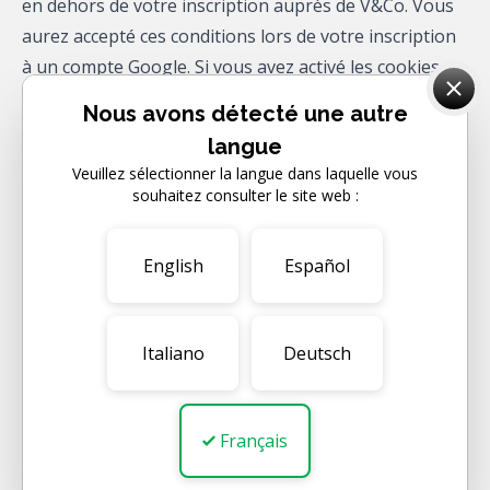
en dehors de votre inscription auprès de V&Co. Vous
aurez accepté ces conditions lors de votre inscription
à un compte Google. Si vous avez activé les cookies
marketing et que vous naviguez en étant connecté à
Nous avons détecté une autre
un compte Google, vous pouvez voir les cookies
langue
suivants.
Veuillez sélectionner la langue dans laquelle vous
YouTube
souhaitez consulter le site web :
Nous intégrons des vidéos hébergées en externe sur
YouTube en utilisant le mode de confidentialité
English
Español
renforcée de YouTube. Dans ce mode, YouTube ne
déposera pas de cookies sur votre ordinateur tant
que vous n'aurez pas interagi avec le lecteur vidéo
Italiano
Deutsch
YouTube. Vectric.com n'a pas accès à ces cookies, qui
sont utilisés par YouTube à des fins telles que la
fourniture d'une expérience de navigation
Français
personnalisée (en suggérant des vidéos et en ciblant