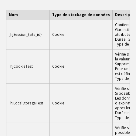
Nom
Type de stockage de données
Descriptio
Contient les
Garantit que
_hjSession_{site_id}
Cookie
attribuées 
Durée : 30 m
Type de do
Vérifie si le
la valeur 1 e
Supprimé pr
_hjCookieTest
Cookie
Pour une dur
est définie 
Type de don
Vérifie si le
Si possible, 
Les données
_hjLocalStorageTest
Cookie
d'expiratio
après leur c
Durée infér
Type de don
Vérifie si le
possible, la 