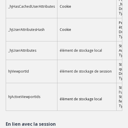
_hjUs
_hjHasCachedUserAttributes
Cookie
Durée
Type 
Perme
être m
_hjUserAttributesHash
Cookie
Durée
Type 
Stocke
_hjUserAttributes
élément de stockage local
Aucun
Type 
Stocke
que la
hjViewportId
élément de stockage de session
Durée
Type
Stock
l'util
hjActiveViewportIds
Stock
élément de stockage local
fenêtr
Type 
En lien avec la session