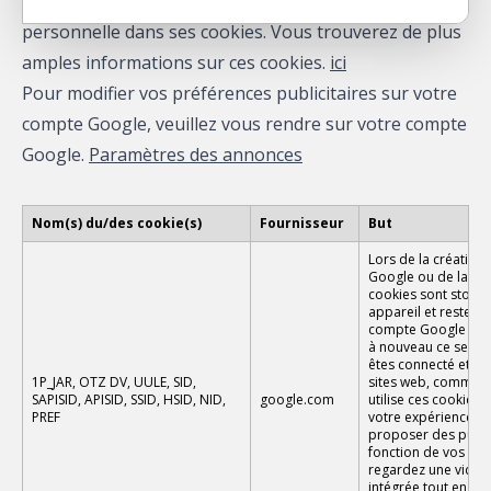
la publicité). YouTube ne stocke aucune information
personnelle dans ses cookies. Vous trouverez de plus
amples informations sur ces cookies.
ici
Pour modifier vos préférences publicitaires sur votre
compte Google, veuillez vous rendre sur votre compte
Google.
Paramètres des annonces
Nom(s) du/des cookie(s)
Fournisseur
But
Lors de la création
Google ou de la co
cookies sont stocké
appareil et restent 
compte Google lors
à nouveau ce servi
êtes connecté et uti
1P_JAR, OTZ DV, UULE, SID,
sites web, comme l
SAPISID, APISID, SSID, HSID, NID,
google.com
utilise ces cookies
PREF
votre expérience uti
proposer des public
fonction de vos acti
regardez une vidé
intégrée tout en éta