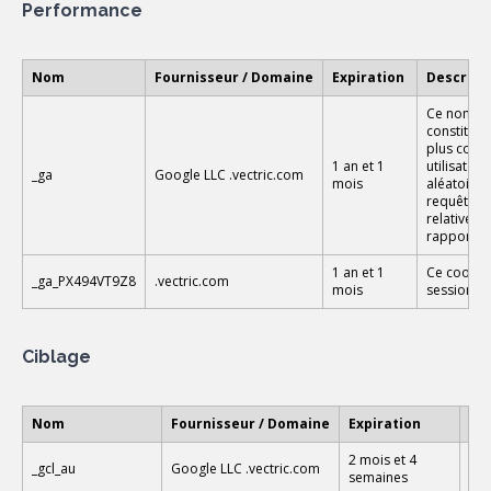
Performance
Nom
Fournisseur / Domaine
Expiration
Descript
Ce nom de 
constitue 
plus coura
1 an et 1
utilisateu
_ga
Google LLC
.vectric.com
mois
aléatoirem
requête de
relatives 
rapports d
1 an et 1
Ce cookie 
_ga_PX494VT9Z8
.vectric.com
mois
session.
Ciblage
Nom
Fournisseur / Domaine
Expiration
De
2 mois et 4
Uti
_gcl_au
Google LLC
.vectric.com
semaines
pub