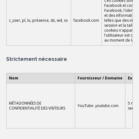
Ces cookies sont d
Facebook et contienn
Facebook, l'identifi
et des informations 
c_user, pl, lu, présence, sb, wd, xs
facebook.com
telles que des infor
session et la taille 
cookies n'apparaiss
l'utilisateur est co
au moment de la co
Strictement nécessaire
Nom
Fournisseur / Domaine
Expir
MÉTADONNÉES DE
5 mois
YouTube
.youtube.com
CONFIDENTIALITÉ DES VISITEURS
semai