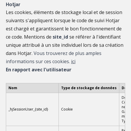
Hotjar
Les cookies, éléments de stockage local et de session
suivants s'appliquent lorsque le code de suivi Hotjar
est chargé et garantissent le bon fonctionnement de
ce code. Mentions de
site_id
se référer à l'identifiant
unique attribué à un site individuel lors de sa création
dans Hotjar.
Vous trouverez de plus amples
informations sur ces cookies.
ici
En rapport avec l'utilisateur
Nom
Type de stockage de données
Desc
Défin
Conser
ne sui
_hjSessionUser_{site_id}
Cookie
Garan
même 
Type 
Perme