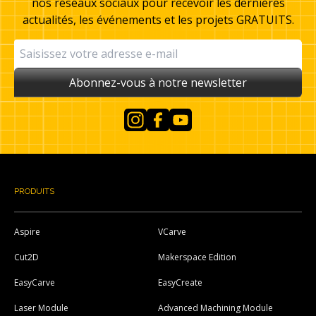
nos réseaux sociaux pour recevoir les dernières
actualités, les événements et les projets GRATUITS.
Abonnez-vous à notre newsletter
Instagram
Facebook
YouTube
PRODUITS
Aspire
VCarve
Cut2D
Makerspace Edition
EasyCarve
EasyCreate
Laser Module
Advanced Machining Module