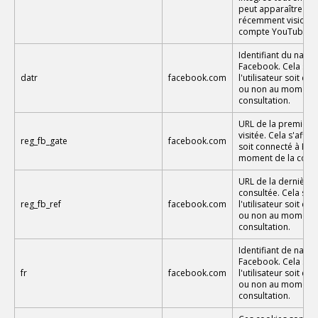
peut apparaître dans
récemment visionné
compte YouTube.
Identifiant du navi
Facebook. Cela s'af
datr
facebook.com
l'utilisateur soit c
ou non au moment 
consultation.
URL de la premièr
visitée. Cela s'affich
reg_fb_gate
facebook.com
soit connecté à Fa
moment de la consu
URL de la dernière
consultée. Cela s'af
reg_fb_ref
facebook.com
l'utilisateur soit c
ou non au moment 
consultation.
Identifiant de navig
Facebook. Cela s'af
fr
facebook.com
l'utilisateur soit c
ou non au moment 
consultation.