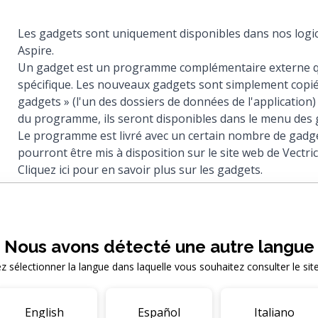
Les gadgets sont uniquement disponibles dans nos logic
Aspire.
Un gadget est un programme complémentaire externe qu
spécifique. Les nouveaux gadgets sont simplement copiés
gadgets » (l'un des dossiers de données de l'application
du programme, ils seront disponibles dans le menu des 
Le programme est livré avec un certain nombre de gadge
pourront être mis à disposition sur le site web de Vectric
Cliquez ici pour en savoir plus sur les gadgets.
Où puis-je trouver le dossier « gadgets » su
Nous avons détecté une autre langue
Démarrez le programme et utilisez-le
Fichier > Ouvrir l
ez sélectionner la langue dans laquelle vous souhaitez consulter le sit
données de l'application
. Cela ouvrira une nouvelle fe
les dossiers de support du programme. Sélectionnez
Ga
English
Español
Italiano
trouver le
Gadgets
.