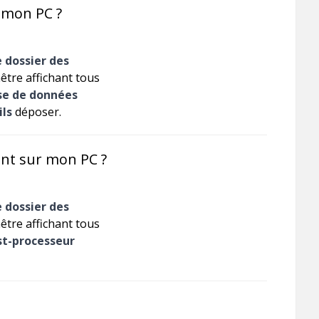
r mon PC ?
e dossier des
nêtre affichant tous
se de données
ils
déposer.
ent sur mon PC ?
e dossier des
nêtre affichant tous
st-processeur