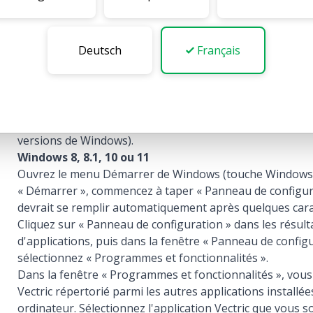
Comment désinstaller le logiciel Vectric ?
Deutsch
Français
Lors de l'installation, tous les produits Vectric créeront
l'applet « Programmes et fonctionnalités » du panneau 
Windows (« Ajouter ou supprimer des programmes » dan
versions de Windows).
Windows 8, 8.1, 10 ou 11
Ouvrez le menu Démarrer de Windows (touche Windows).
« Démarrer », commencez à taper « Panneau de configura
devrait se remplir automatiquement après quelques cara
Cliquez sur « Panneau de configuration » dans les résult
d'applications, puis dans la fenêtre « Panneau de configu
sélectionnez « Programmes et fonctionnalités ».
Dans la fenêtre « Programmes et fonctionnalités », vous 
Vectric répertorié parmi les autres applications installée
ordinateur. Sélectionnez l'application Vectric que vous s