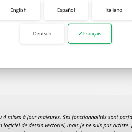
ir nos obligations envers vous (par exemple, les mises à nive
English
Español
Italiano
asionnellement — nous vous informerons des changements imp
e site. Vous pouvez accéder à vos informations personnelles
Deutsch
Français
lité ? S'il te plaît
entrer en contact
et nous serons ravis d'
 ou 4 mises à jour majeures. Ses fonctionnalités sont par
logiciel de dessin vectoriel, mais je ne suis pas artiste. 