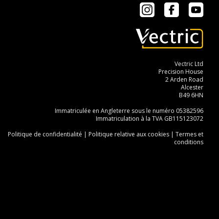
Instagram
Facebook
YouT
Vectric Ltd
Precision House
2 Arden Road
Alcester
B49 6HN
Immatriculée en Angleterre sous le numéro 05382596
Immatriculation à la TVA GB115123072
Politique de confidentialité
|
Politique relative aux cookies
|
Termes et
conditions