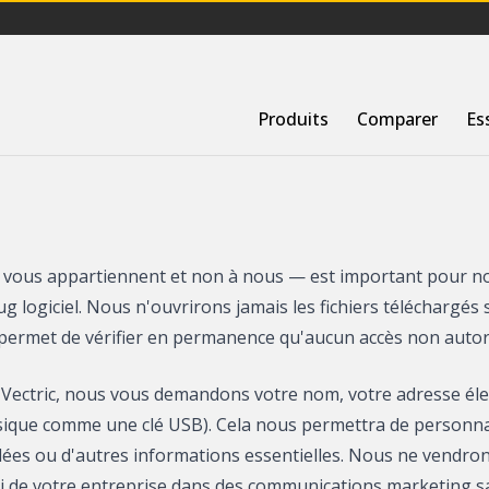
Produits
Comparer
Es
qui vous appartiennent et non à nous — est important pour 
g logiciel. Nous n'ouvrirons jamais les fichiers téléchargé
 permet de vérifier en permanence qu'aucun accès non autori
 Vectric, nous vous demandons votre nom, votre adresse élec
hysique comme une clé USB). Cela nous permettra de personn
 idées ou d'autres informations essentielles. Nous ne vendro
ui de votre entreprise dans des communications marketing sa