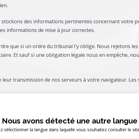
ien
.
t stockons des informations pertinentes concernant votre pro
 les informations de mise à jour correctes.
dre que si un ordre du tribunal l'y oblige. Nous rejetons les
ciaire. Et sauf si une obligation légale nous en empêche, n
e leur transmission de nos serveurs à votre navigateur. Le
 du transport, ainsi que chiffrées lors de leur stockage dan
ons besoin de lire vos informations, celles-ci ne soient pas 
Nous avons détecté une autre langue
ez sélectionner la langue dans laquelle vous souhaitez consulter le sit
ons vos données personnelles à l'exception de celles que 