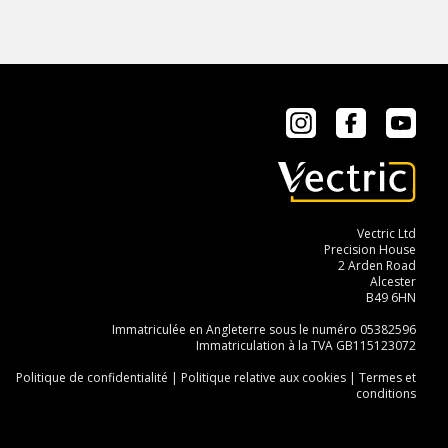
Instagram
Facebook
YouT
Vectric Ltd
Precision House
2 Arden Road
Alcester
B49 6HN
Immatriculée en Angleterre sous le numéro 05382596
Immatriculation à la TVA GB115123072
Politique de confidentialité
|
Politique relative aux cookies
|
Termes et
conditions