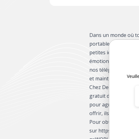
Dans un monde où to
portable, difficile de
petites icônes parfai
émotions en un clic. 
nos téléphones, nos t
Veuill
et maintenant, même 
Chez Design & Make,
gratuit de 4 emojis à 
pour agrémenter vos 
offrir, ils sont un vrai
Pour obtenir gratuit
sur https://store.de