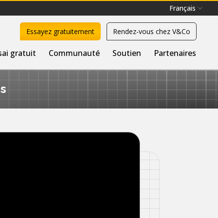
Français
Essayez gratuitement
Rendez-vous chez V&Co
sai gratuit
Communauté
Soutien
Partenaires
ns