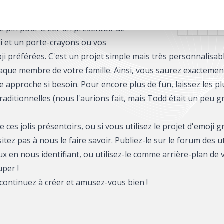
scrivez-vous et recevez vos
t !Dans ce projet, nous utilisons
e pin pour créer un présentoir de
 et un porte-crayons ou vos
oji préférées. C'est un projet simple mais très personnalisab
aque membre de votre famille. Ainsi, vous saurez exactemen
 approche si besoin. Pour encore plus de fun, laissez les pl
raditionnelles (nous l'aurions fait, mais Todd était un peu g
de ces jolis présentoirs, ou si vous utilisez le projet d'emoji
itez pas à nous le faire savoir. Publiez-le sur le forum des ut
ux en nous identifiant, ou utilisez-le comme arrière-plan de
uper !
continuez à créer et amusez-vous bien !