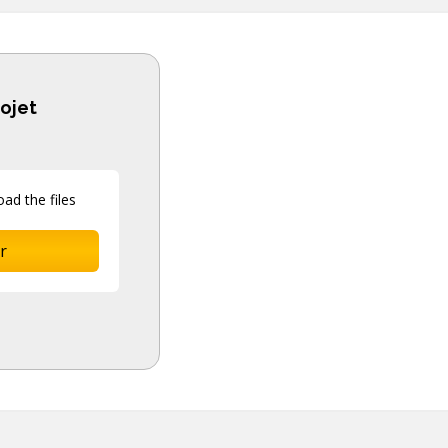
rojet
ad the files
r