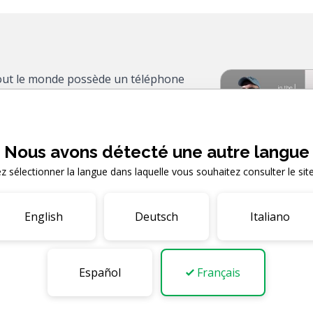
ut le monde possède un téléphone
 ne pas connaître les emojis ! Ces
tes permettent d'exprimer ses
Tellement populaires, ils ont envahi
Nous avons détecté une autre langue
-shirts, nos autocollants, nos films
ez sélectionner la langue dans laquelle vous souhaitez consulter le sit
nos projets de menuiserie !
 nous avons créé un nouveau pack
télécharger et à utiliser. Parfaits
English
Deutsch
Italiano
projets en cours ou à découper et
 plus !
Español
Français
ement ce pack d'emojis, rendez-vous
signandmake.com/search/search?